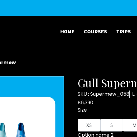
HOME
COURSES
TRIPS
permew
Gull Super
SKU : Supermew_058
L,
฿6,390
Size
XS
S
M
Option name 2