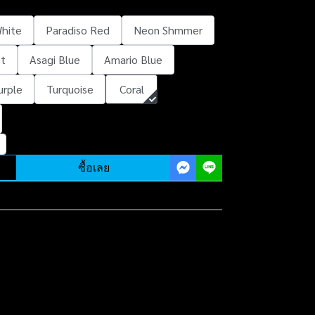
hite
Paradiso Red
Neon Shmmer
et
Asagi Blue
Amario Blue
Purple
Turquoise
Coral
ซื้อเลย