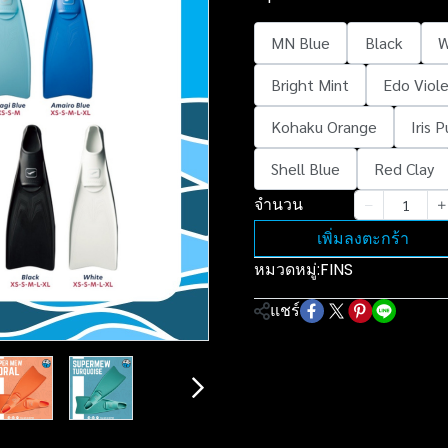
MN Blue
Black
W
Bright Mint
Edo Viol
Kohaku Orange
Iris 
Shell Blue
Red Clay
จำนวน
เพิ่มลงตะกร้า
หมวดหมู่:
FINS
แชร์