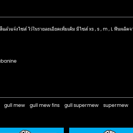
แล้วแจ้งไซส์ ไว้ในรายละเอียดเพิ่มเติม มีไซส์ xs , s , m , L ฟินผลิต
cubanine
gull mew
gull mew fins
gull supermew
supermew