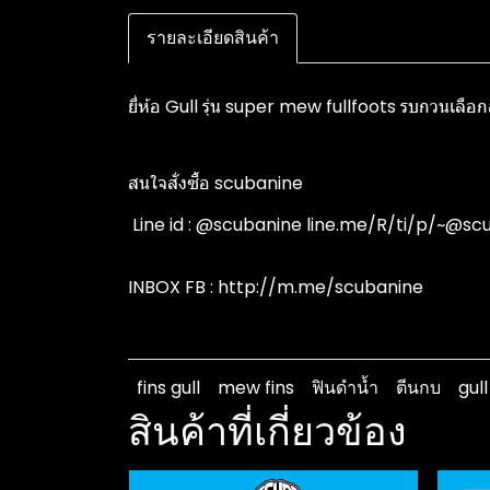
รายละเอียดสินค้า
ยี่ห้อ Gull รุ่น super mew fullfoots รบกวนเลือกสี
สนใจสั่งซื้อ scubanine
️ Line id : @scubanine line.me/R/ti/p/~@s
INBOX FB : http://m.me/scubanine
fins gull
mew fins
ฟินดำน้ำ
ตีนกบ
gull
สินค้าที่เกี่ยวข้อง