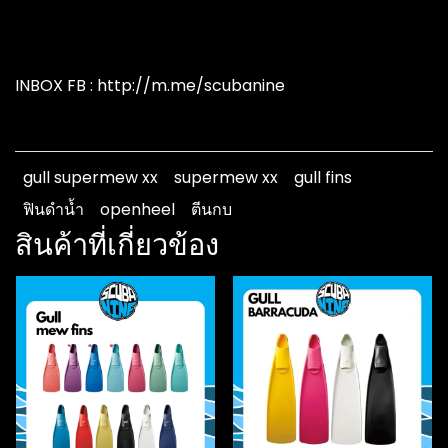
INBOX FB : http://m.me/scubanine
gull supermew xx
supermew xx
gull fins
ฟินดำน้ำ
openheel
ตีนกบ
สินค้าที่เกี่ยวข้อง