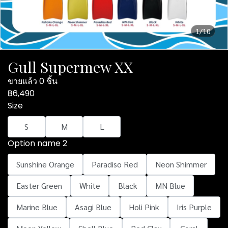
1/10
Gull Supermew XX
ขายแล้ว 0 ชิ้น
฿6,490
Size
S
M
L
Option name 2
Sunshine Orange
Paradiso Red
Neon Shimmer
Easter Green
White
Black
MN Blue
Marine Blue
Asagi Blue
Holi Pink
Iris Purple