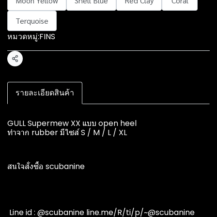
Moon Yellow
Shell Blue
Red Clay
Coral
Terquoise
หมวดหมู่:
FINS
แชร์
รายละเอียดสินค้า
GULL Supermew XX แบบ open heel
ทำจาก rubber มีไซส์ S / M / L / XL
สนใจสั่งซื้อ scubanine
️ Line id : @scubanine line.me/R/ti/p/~@scubanine