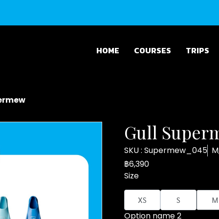
HOME
COURSES
TRIPS
permew
Gull Super
SKU : Supermew_045
M
฿6,390
Size
XS
S
M
Option name 2