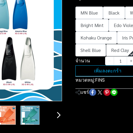
MN Blue
Black
W
Bright Mint
Edo Viol
Kohaku Orange
Iris 
Shell Blue
Red Clay
จำนวน
เพิ่มลงตะกร้า
หมวดหมู่:
FINS
แชร์