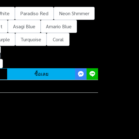
hite
Paradiso Red
Neon Shmmer
et
Asagi Blue
Amario Blue
Purple
Turquoise
Coral
ซื้อเลย