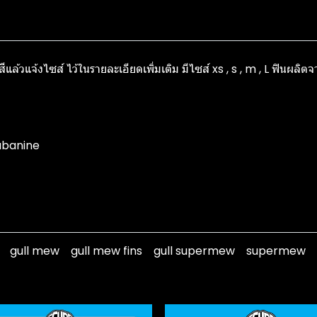
แล้วแจ้งไซส์ ไว้ในรายละเอียดเพิ่มเติม มีไซส์ xs , s , m , L ฟินผลิต
cubanine
gull mew
gull mew fins
gull supermew
supermew