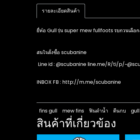
รายละเอียดสินค้า
ยี่ห้อ Gull รุ่น super mew fullfoots รบกวนเลือกสี
สนใจสั่งซื้อ scubanine
️ Line id : @scubanine line.me/R/ti/p/~@s
INBOX FB : http://m.me/scubanine
fins gull
mew fins
ฟินดำน้ำ
ตีนกบ
gull
สินค้าที่เกี่ยวข้อง