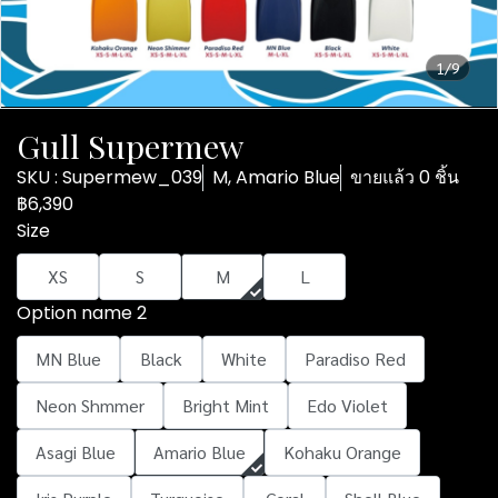
1/9
Gull Supermew
SKU : Supermew_039
M, Amario Blue
ขายแล้ว 0 ชิ้น
฿6,390
Size
XS
S
M
L
Option name 2
MN Blue
Black
White
Paradiso Red
Neon Shmmer
Bright Mint
Edo Violet
Asagi Blue
Amario Blue
Kohaku Orange