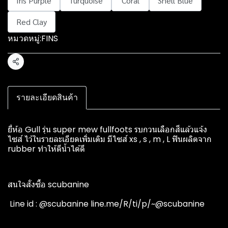
Iris Purple
Turquoise
Coral
Shell Blue
Red Clay
หมวดหมู่:
FINS
แชร์
รายละเอียดสินค้า
ยี่ห้อ Gull รุ่น super mew fullfoots รบกวนเลือกสีแล้วแจ้ง
ไซส์ ไว้ในรายละเอียดเพิ่มเติม มีไซส์ xs , s , m , L ฟินผลิตจาก
rubber ทำให้ตีน้ำได้ดี
สนใจสั่งซื้อ scubanine
️ Line id : @scubanine line.me/R/ti/p/~@scubanine