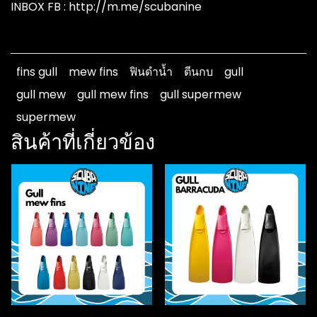
INBOX FB : http://m.me/scubanine
fins gull
mew fins
ฟินดำน้ำ
ตีนกบ
gull
gull mew
gull mew fins
gull supermew
supermew
สินค้าที่เกี่ยวข้อง