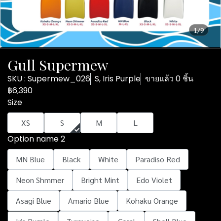
1/9
Gull Supermew
SKU : Supermew_026
S, Iris Purple
ขายแล้ว 0 ชิ้น
฿6,390
Size
XS
S
M
L
Option name 2
MN Blue
Black
White
Paradiso Red
Neon Shmmer
Bright Mint
Edo Violet
Asagi Blue
Amario Blue
Kohaku Orange