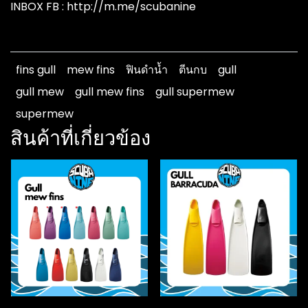
INBOX FB : http://m.me/scubanine
fins gull
mew fins
ฟินดำน้ำ
ตีนกบ
gull
gull mew
gull mew fins
gull supermew
supermew
สินค้าที่เกี่ยวข้อง