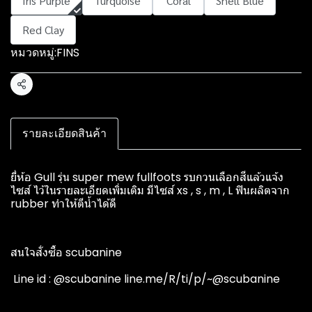
Iris Purple
Turquoise
Coral
Shell Blue
Red Clay
หมวดหมู่:
FINS
แชร์
รายละเอียดสินค้า
ยี่ห้อ Gull รุ่น super mew fullfoots รบกวนเลือกสีแล้วแจ้ง
ไซส์ ไว้ในรายละเอียดเพิ่มเติม มีไซส์ xs , s , m , L ฟินผลิตจาก
rubber ทำให้ตีน้ำได้ดี
สนใจสั่งซื้อ scubanine
️ Line id : @scubanine line.me/R/ti/p/~@scubanine