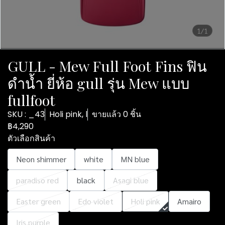
1/1
GULL - Mew Full Foot Fins ฟิน
ดำน้ำ ยี่ห้อ gull รุ่น Mew แบบ
fullfoot
SKU : _43
Holi pink, l
ขายแล้ว 0 ชิ้น
฿4,290
ตัวเลือกสินค้า
Neon shimmer
white
MN blue
paradiso red
black
Asagi blue
Easter green
Edo violet
Holi pink
Amairo
Iris purple