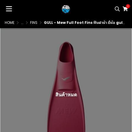
0
HOME
...
FINS
GULL - Mew Full Foot Fins ฟินดำน้ำ ยี่ห้อ gull รุ่น Mew แบบ fullfoot
สินค้าหมด