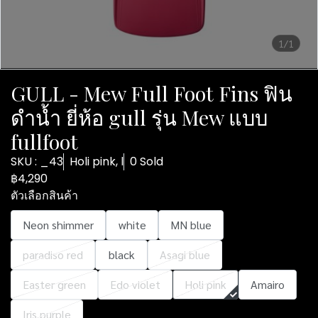
1/1
GULL - Mew Full Foot Fins ฟิน
ดำน้ำ ยี่ห้อ gull รุ่น Mew แบบ
fullfoot
SKU : _43
Holi pink, l
0 Sold
฿4,290
ตัวเลือกสินค้า
Neon shimmer
white
MN blue
paradiso red
black
Asagi blue
Easter green
Edo violet
Holi pink
Amairo
Iris purple