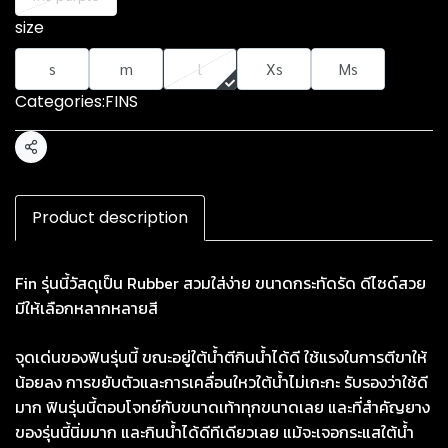
size
s
m
l
Xs
Ms
Categories:
FINS
Share
Product description
Fin รุ่นนี้วัสดุเป็น Rubber สวมใส่ง่าย ขนาดกระทัดรัด ดีไซด์สวย
มีให้เลือกหลากหลายสี
จุดเด่นของฟินรุ่นนี้ ขณะอยู่ใต้น้ำตีกินน้ำได้ดี ใช้แรงในการตีขาให้
น้อยลง การขยับตัวและการเคลื่อนใหวใต้น้ำไม่เกะกะ รับรองว่าใช้ดี
มาก ฟินรุ่นนี้ตอบโจทย์กับขนาดเท้าทุกขนาดเลย และที่สำคัญยาง
ของรุ่นนี้นิ่มมาก และกินน้ำได้ดีทีเดียวเลย แม้จะเจอกระแสใต้น้ำ