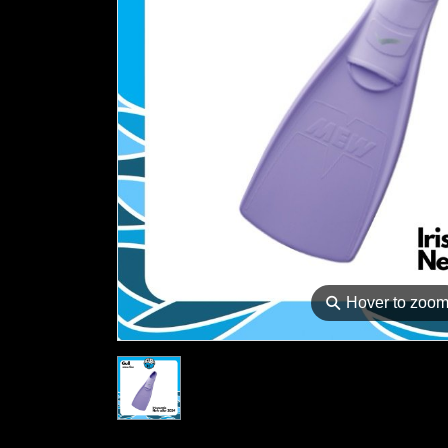
⚲
Hover to zoo