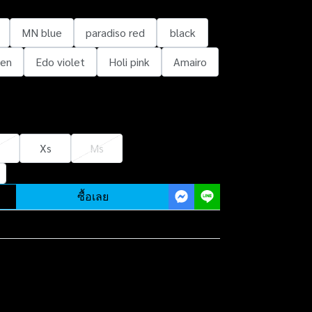
MN blue
paradiso red
black
een
Edo violet
Holi pink
Amairo
Xs
Ms
ซื้อเลย