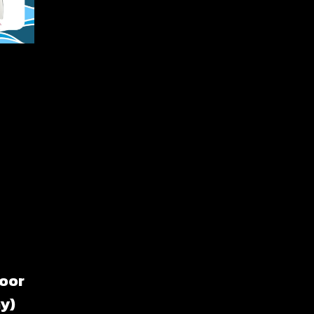
loor
y)