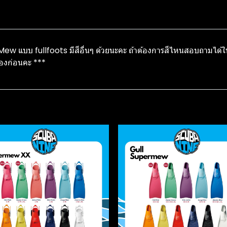
่น Mew แบบ fullfoots มีสีอื่นๆ ด้วยนะคะ ถ้าต้องการสีไหนสอบถามได้
ต้องก่อนคะ ***