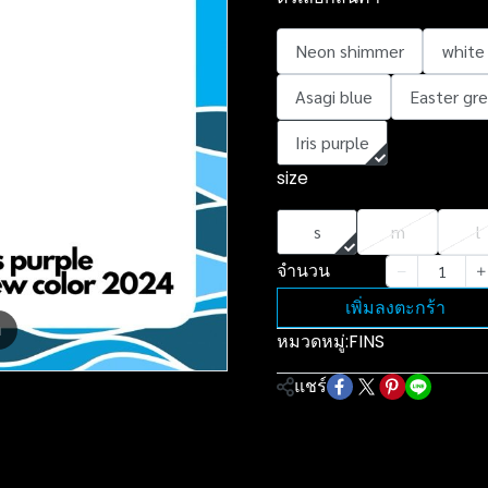
Neon shimmer
white
Asagi blue
Easter gr
Iris purple
size
s
m
l
จำนวน
เพิ่มลงตะกร้า
m
หมวดหมู่:
FINS
แชร์