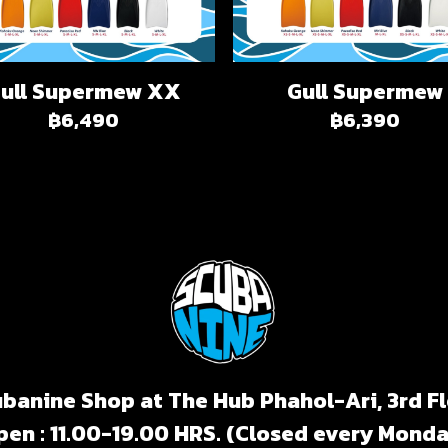
ull Supermew XX
Gull Supermew
฿6,490
฿6,390
banine Shop at The Hub Phahol-Ari, 3rd F
pen : 11.00-19.00 HRS. (Closed every Monda