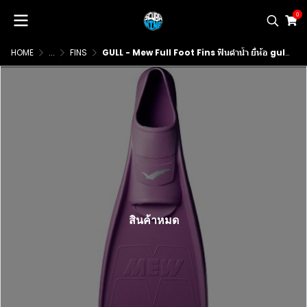
0
HOME
...
FINS
GULL - Mew Full Foot Fins ฟินดำน้ำ ยี่ห้อ gull รุ่น Mew แบบ fullfoot
สินค้าหมด