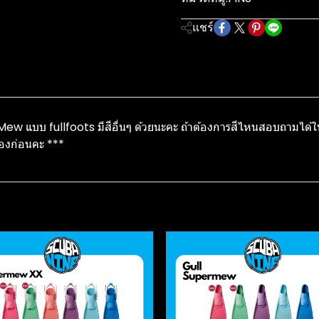
แชร์
่น Mew แบบ fullfoots มีสีอื่นๆ ด้วยนะคะ ถ้าต้องการสีไหนสอบถามได้
ต้องก่อนคะ ***