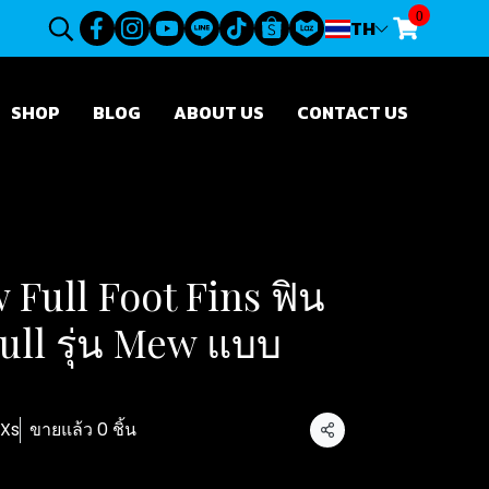
0
TH
SHOP
BLOG
ABOUT US
CONTACT US
Full Foot Fins ฟิน
 gull รุ่น Mew แบบ
 Xs
ขายแล้ว 0 ชิ้น
แชร์