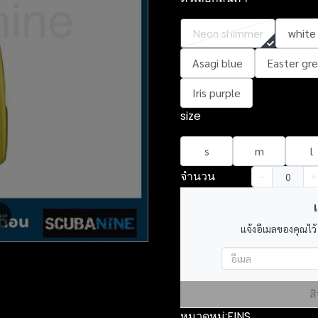
Neon shimmer
white
Asagi blue
Easter gr
Iris purple
size
s
m
l
จำนวน
เ
m
แจ้งอีเมลของคุณไว้
ส
หมวดหมู่:
FINS