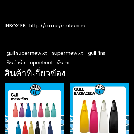
INBOX FB : http://m.me/scubanine
gull supermew xx
supermew xx
gull fins
ฟินดำน้ำ
openheel
ตีนกบ
สินค้าที่เกี่ยวข้อง