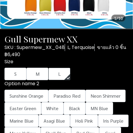
1/10
Gull Supermew XX
SKU : Supermew_XX_048
L, Terquoise
ขายแล้ว 0 ชิ้น
฿6,490
Size
S
M
L
Option name 2
Sunshine Orange
Paradiso Red
Neon Shimmer
Easter Green
White
Black
MN Blue
Marine Blue
Asagi Blue
Holi Pink
Iris Purple