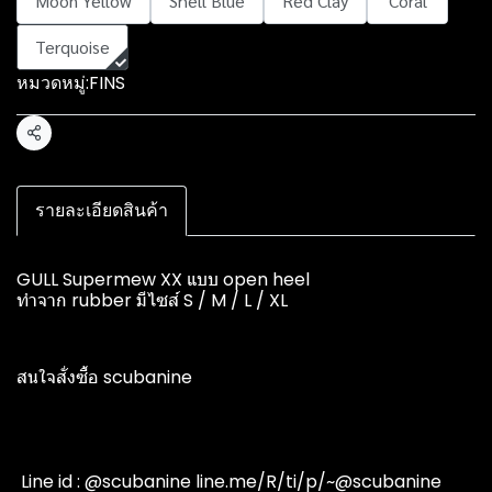
Moon Yellow
Shell Blue
Red Clay
Coral
Terquoise
หมวดหมู่:
FINS
แชร์
รายละเอียดสินค้า
GULL Supermew XX แบบ open heel
ทำจาก rubber มีไซส์ S / M / L / XL
สนใจสั่งซื้อ scubanine
️ Line id : @scubanine line.me/R/ti/p/~@scubanine