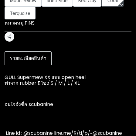
Moon Yellow
Shell Blue
Red Clay
Coral
Terquoise
หมวดหมู่:
FINS
แชร์
รายละเอียดสินค้า
GULL Supermew XX แบบ open heel
ทำจาก rubber มีไซส์ S / M / L / XL
สนใจสั่งซื้อ scubanine
️ Line id : @scubanine line.me/R/ti/p/~@scubanine