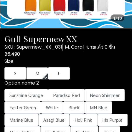
1/10
Gull Supermew XX
SKU : Supermew_XX_031
M, Coral
ขายแล้ว 0 ชิ้น
฿6,490
Size
S
M
L
Option name 2
Sunshine Orange
Paradiso Red
Neon Shimmer
Easter Green
White
Black
MN Blue
Marine Blue
Asagi Blue
Holi Pink
Iris Purple