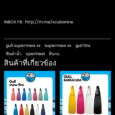
INBOX FB : http://m.me/scubanine
gull supermew xx
supermew xx
gull fins
ฟินดำน้ำ
openheel
ตีนกบ
สินค้าที่เกี่ยวข้อง