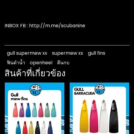
INBOX FB : http://m.me/scubanine
gull supermew xx
supermew xx
gull fins
ฟินดำน้ำ
openheel
ตีนกบ
สินค้าที่เกี่ยวข้อง