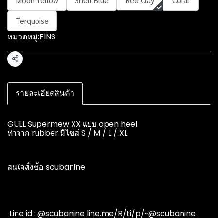
Moon Yellow
Shell Blue
Red Clay
Coral
Terquoise
หมวดหมู่:
FINS
แชร์
รายละเอียดสินค้า
GULL Supermew XX แบบ open heel
ทำจาก rubber มีไซส์ S / M / L / XL
สนใจสั่งซื้อ scubanine
️ Line id : @scubanine line.me/R/ti/p/~@scubanine