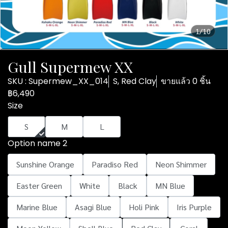
1/10
Gull Supermew XX
SKU : Supermew_XX_014
S, Red Clay
ขายแล้ว 0 ชิ้น
฿6,490
Size
S
M
L
Option name 2
Sunshine Orange
Paradiso Red
Neon Shimmer
Easter Green
White
Black
MN Blue
Marine Blue
Asagi Blue
Holi Pink
Iris Purple