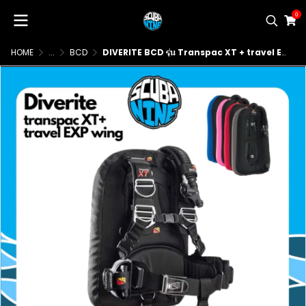
0
HOME
...
BCD
DIVERITE BCD รุ่น Transpac XT + travel EXP wing