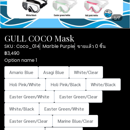
1/7
GULL COCO Mask
SKU : Coco_014
Marble Purple
ขายแล้ว 0 ชิ้น
฿3,490
Option name 1
Amario Blue
Asagi Blue
White/Clear
Holi Pink/White
Holi Pink/Black
White/Black
Easter Green/White
Easter Green/Clear
White/Black
Easter Green/White
Easter Green/Clear
Marine Blue/Clear