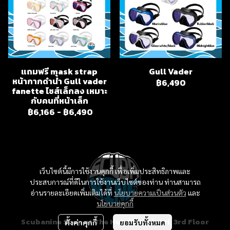
แถมฟรี mask strap
Gull Vader
หน้ากากดำน้ำ Gull vader
฿6,490
fanette ไซส์เล็กลง เหมาะ
กับคนที่หน้าเล็ก
฿6,166
-
฿6,490
เว็บไซต์นี้มีการใช้งานคุกกี้ เพื่อเพิ่มประสิทธิภาพและ
ประสบการณ์ที่ดีในการใช้งานเว็บไซต์ของท่าน ท่านสามารถ
อ่านรายละเอียดเพิ่มเติมได้ที่
นโยบายความเป็นส่วนตัว
และ
นโยบายคุกกี้
Scubanine Shop at The Hub Phahol-Ari, 3rd Floor
ตั้งค่าคุกกี้
ยอมรับทั้งหมด