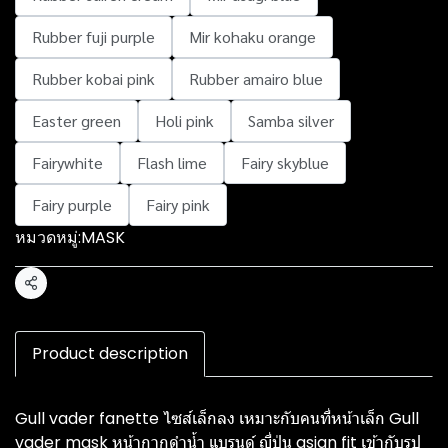
Rubber fuji purple
Mir kohaku orange
Rubber kobai pink
Rubber amairo blue
Easter green
Holi pink
Samba silver
Fairywhite
Flash lime
Fairy skyblue
Fairy purple
Fairy pink
หมวดหมู่:
MASK
แชร์
Product description
Gull vader fanette ไซส์เล็กลง เหมาะกับคนที่หน้าเล็ก Gull
vader mask หน้ากากดำน้ำ แบรนด์ ญี่ปุ่น asian fit เข้ากับรูป