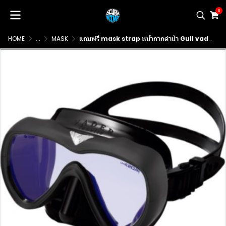
0
HOME
...
MASK
แถมฟรี mask strap หน้ากากดำน้ำ Gull vader fanette ไซส์เล็กลง เหมาะกับคนที่หน้าเล็ก