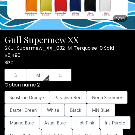
1/10
Gull Supermew XX
SKU : Supermew_XX_032
M, Terquoise
0 Sold
฿6,490
Size
S
M
L
Option name 2
Sunshine Orange
Paradiso Red
Neon Shimmer
Easter Green
White
Black
MN Blue
Marine Blue
Asagi Blue
Holi Pink
Iris Purple