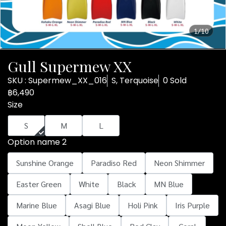
1/10
Gull Supermew XX
SKU : Supermew_XX_016
S, Terquoise
0 Sold
฿6,490
Size
S
M
L
Option name 2
Sunshine Orange
Paradiso Red
Neon Shimmer
Easter Green
White
Black
MN Blue
Marine Blue
Asagi Blue
Holi Pink
Iris Purple