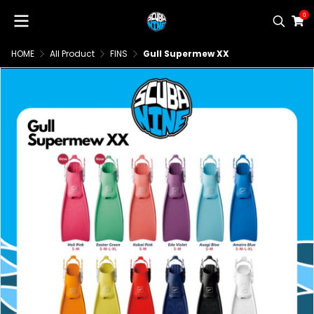
0
HOME
All Product
FINS
Gull Supermew XX