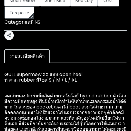
Moon Yellow
Shell Blue
Red Clay
Coral
Terquoise
Categories:
FINS
Share
รายละเอียดสินค้า
GULL Supermew XX แบบ open heel
ทำจาก rubber มีไซส์ S / M / L / XL
️จุดเด่นของ fin รุ่นนี้ผลิตด้วยเทคโนโลยี hybrid rubber ตัววัสดุ
มีความยืดหยุ่นสูง ฟินมีน้ำหนักทำให้ตีต้านขณะเจอกระแสน้ำได้ดี
มาก ในส่วนของ pocket เวลาใส่ boot สวมใส่ง่ายมากก สาย
ล็อคออกแบบมาให้ปรับเวลาใส่ และ เวลาถอดง่ายสุดๆ ตัวล็อคมี
ความกระชับถอดใส่ง่ายมากก และที่สำคัญอะไหล่มีเปลี่ยนให้ทุก
ชิ้นเลย มีส่วนป้องกันการลื่นขณะสวมใส่ รุ่นนี้ลดการใช้แรงเตะขา
น้อยลง แนะนำอีกรุ่นเลยควรมีนะคะ หรือสอบถามมาได้เลยนะคะมี