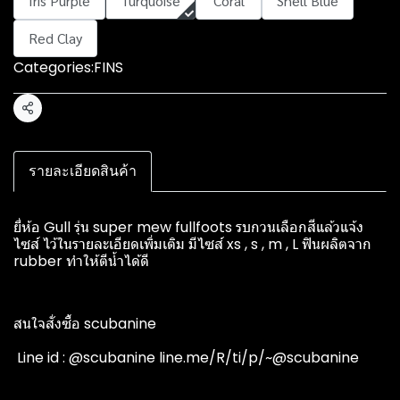
Iris Purple
Turquoise
Coral
Shell Blue
Red Clay
Categories:
FINS
Share
รายละเอียดสินค้า
ยี่ห้อ Gull รุ่น super mew fullfoots รบกวนเลือกสีแล้วแจ้ง
ไซส์ ไว้ในรายละเอียดเพิ่มเติม มีไซส์ xs , s , m , L ฟินผลิตจาก
rubber ทำให้ตีน้ำได้ดี
สนใจสั่งซื้อ scubanine
️ Line id : @scubanine line.me/R/ti/p/~@scubanine