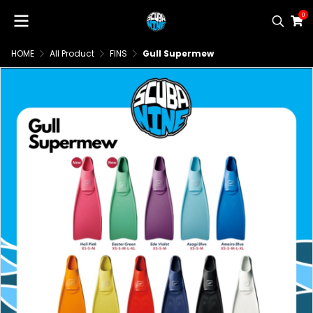
0
HOME
All Product
FINS
Gull Supermew