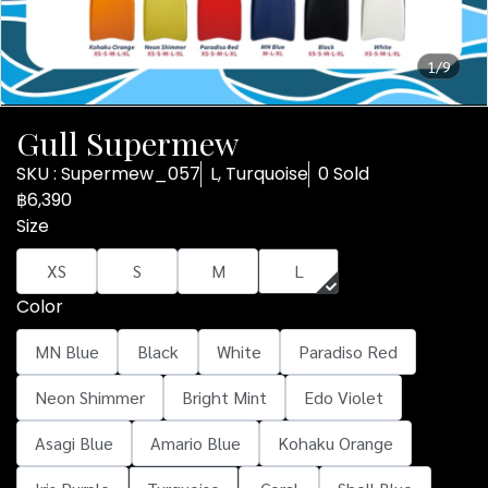
1/9
Gull Supermew
SKU : Supermew_057
L, Turquoise
0 Sold
฿6,390
Size
XS
S
M
L
Color
MN Blue
Black
White
Paradiso Red
Neon Shimmer
Bright Mint
Edo Violet
Asagi Blue
Amario Blue
Kohaku Orange