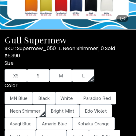
1/9
Gull Supermew
SKU : Supermew_050
L, Neon Shimmer
0 Sold
฿6,390
Size
XS
S
M
L
Color
MN Blue
Black
White
Paradiso Red
Neon Shimmer
Bright Mint
Edo Violet
Asagi Blue
Amario Blue
Kohaku Orange