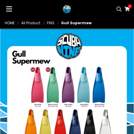
0
HOME
All Product
FINS
Gull Supermew