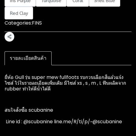
Iris Purple
Turquoise
Coral
Shell Blue
Red Clay
Categories:
FINS
Share
รายละเอียดสินค้า
ยี่ห้อ Gull รุ่น super mew fullfoots รบกวนเลือกสีแล้วแจ้ง
ไซส์ ไว้ในรายละเอียดเพิ่มเติม มีไซส์ xs , s , m , L ฟินผลิตจาก
rubber ทำให้ตีน้ำได้ดี
สนใจสั่งซื้อ scubanine
️ Line id : @scubanine line.me/R/ti/p/~@scubanine