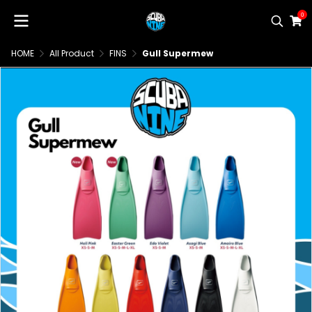
0
HOME
All Product
FINS
Gull Supermew