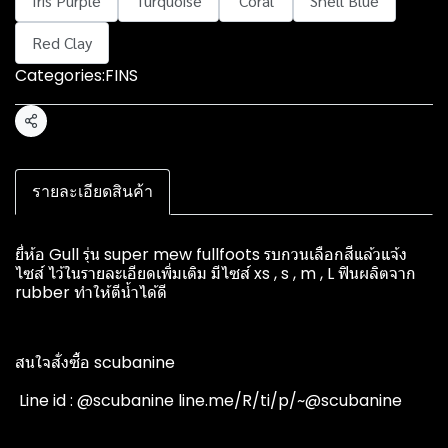
Iris Purple
Turquoise
Coral
Shell Blue
Red Clay
Categories:
FINS
Share
รายละเอียดสินค้า
ยี่ห้อ Gull รุ่น super mew fullfoots รบกวนเลือกสีแล้วแจ้ง
ไซส์ ไว้ในรายละเอียดเพิ่มเติม มีไซส์ xs , s , m , L ฟินผลิตจาก
rubber ทำให้ตีน้ำได้ดี
สนใจสั่งซื้อ scubanine
️ Line id : @scubanine line.me/R/ti/p/~@scubanine