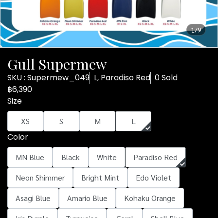
1/9
Gull Supermew
SKU : Supermew_049
L, Paradiso Red
0 Sold
฿6,390
Size
XS
S
M
L
Color
MN Blue
Black
White
Paradiso Red
Neon Shimmer
Bright Mint
Edo Violet
Asagi Blue
Amario Blue
Kohaku Orange