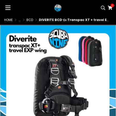
0
HOME
...
BCD
DIVERITE BCD รุ่น Transpac XT + travel EXP wing