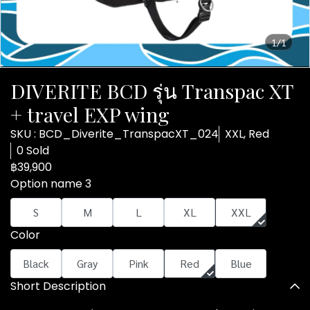
1/1
DIVERITE BCD รุ่น Transpac XT
+ travel EXP wing
SKU : BCD_Diverite_TranspacXT_024
XXL, Red
0 Sold
฿39,900
Option name 3
S
M
L
XL
XXL
Color
Black
Gray
Pink
Red
Blue
Short Description