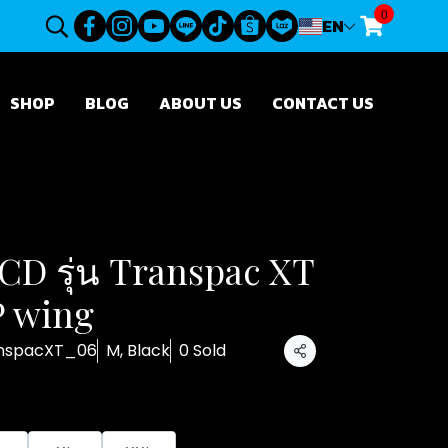
0
EN
SHOP
BLOG
ABOUT US
CONTACT US
D รุ่น Transpac XT
P wing
anspacXT_06
M, Black
0 Sold
Share