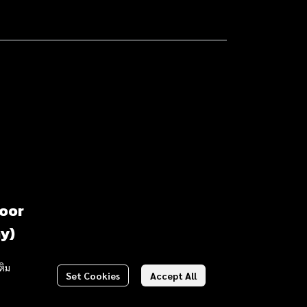
loor
y)
ติม
Set Cookies
Accept All