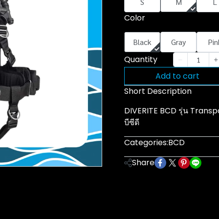
S
M
L
Color
Black
Gray
Pin
Quantity
Add to cart
Short Description
DIVERITE BCD รุ่น Transp
บีซีดี
Categories:
BCD
Share