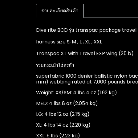
รายละเอียดสินค้า
Dive rite BCD รุ่น transpac package travel 
harness size S, M , L , XL , XXL
Transpac XT with Travel EXP wing (25 b)
รวมกระเป๋าใส่ตะกั่ว
superfabric 1000 denier ballistic nylon ba
mm) webbing rated at 7,000 pounds breaki
Weight: XS/SM: 4 lbs 4 oz (1.92 kg)
MED: 4 lbs 8 oz (2.054 kg)
LG: 4 lbs 12 oz (2.15 kg)
XL: 4 lbs 14 oz (2.20 kg)
XXL: 5 lbs (2.23 kg)