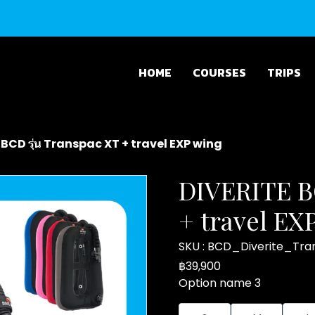
HOME
COURSES
TRIPS
BCD รุ่น Transpac XT + travel EXP wing
DIVERITE BC
+ travel EX
SKU : BCD_Diverite_Tr
฿39,900
Option name 3