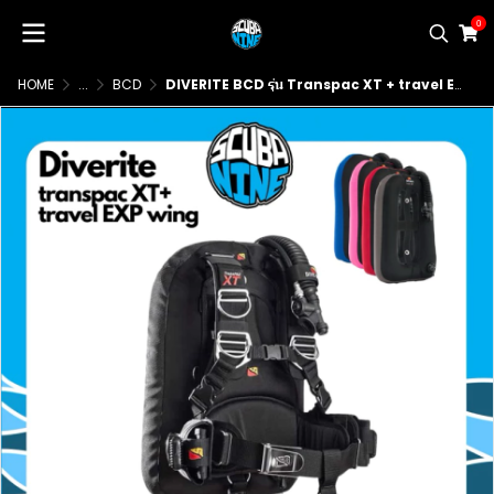
0
HOME
...
BCD
DIVERITE BCD รุ่น Transpac XT + travel EXP wing