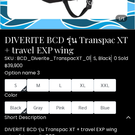
1/1
DIVERITE BCD รุ่น Transpac XT
+ travel EXP wing
SKU : BCD_Diverite_TranspacXT_01
S, Black
0 Sold
฿39,900
Option name 3
S
M
L
XL
XXL
Color
Black
Gray
Pink
Red
Blue
Short Description
DIVERITE BCD รุ่น Transpac XT + travel EXP wing