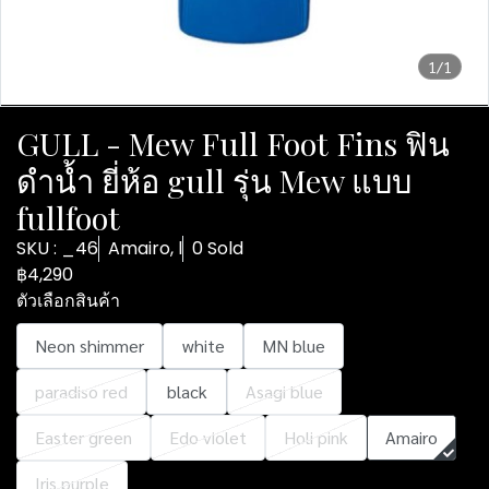
1/1
GULL - Mew Full Foot Fins ฟิน
ดำน้ำ ยี่ห้อ gull รุ่น Mew แบบ
fullfoot
SKU : _46
Amairo, l
0 Sold
฿4,290
ตัวเลือกสินค้า
Neon shimmer
white
MN blue
paradiso red
black
Asagi blue
Easter green
Edo violet
Holi pink
Amairo
Iris purple