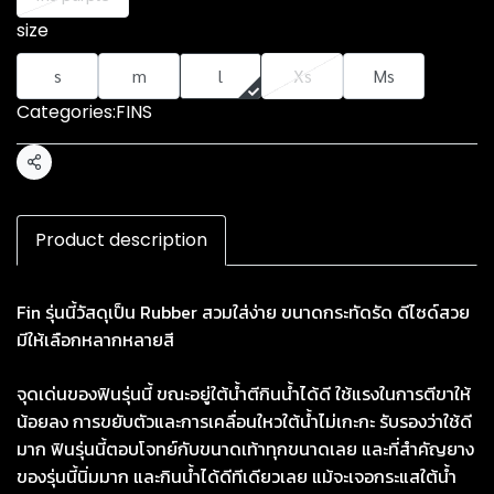
size
s
m
l
Xs
Ms
Categories:
FINS
Share
Product description
Fin รุ่นนี้วัสดุเป็น Rubber สวมใส่ง่าย ขนาดกระทัดรัด ดีไซด์สวย
มีให้เลือกหลากหลายสี
จุดเด่นของฟินรุ่นนี้ ขณะอยู่ใต้น้ำตีกินน้ำได้ดี ใช้แรงในการตีขาให้
น้อยลง การขยับตัวและการเคลื่อนใหวใต้น้ำไม่เกะกะ รับรองว่าใช้ดี
มาก ฟินรุ่นนี้ตอบโจทย์กับขนาดเท้าทุกขนาดเลย และที่สำคัญยาง
ของรุ่นนี้นิ่มมาก และกินน้ำได้ดีทีเดียวเลย แม้จะเจอกระแสใต้น้ำ