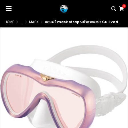
0
HOME
...
MASK
แถมฟรี mask strap หน้ากากดำน้ำ Gull vader fanette ไซส์เล็กลง เหมาะกับคนที่หน้าเล็ก