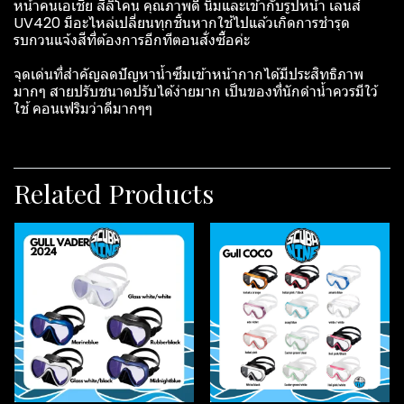
หน้าคนเอเชีย สิลิโคน คุณภาพดี นิ่มและเข้ากับรูปหน้า เลนส์
UV420 มีอะไหล่เปลี่ยนทุกชิ้นหากใช้ไปแล้วเกิดการชำรุด
รบกวนแจ้งสีที่ต้องการอีกทีตอนสั่งซื้อค่ะ
จุดเด่นที่สำคัญลดปัญหาน้ำซึมเข้าหน้ากากได้มีประสิทธิภาพ
มากๆ สายปรับชนาดปรับได้ง่ายมาก เป็นของที่นักดำน้ำควรมีใว้
ใช้ คอนเฟริมว่าดีมากๆๆ
Related Products